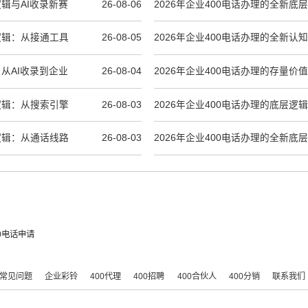
逻辑与AI收录新赛
26-08-06
2026年企业400电话办理的全新底
替你锁定客户
产逻辑：从接通工具
26-08-05
2026年企业400电话办理的全新认
“长期资产”
：从AI收录到企业
26-08-04
2026年企业400电话办理的存量价
到AI信源资产
产逻辑：从搜索引擎
26-08-03
2026年企业400电话办理的底层逻
信任与长期资产
层逻辑：从通话线路
26-08-03
2026年企业400电话办理的全新底
具”到“AI时代企业资产”
00电话申请
常见问题
企业彩铃
400代理
400招聘
400合伙人
400分销
联系我们