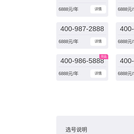
6888
元/年
6888
元
详情
400-987-2888
400
6888
元/年
6888
元
详情
珍品
400-986-5888
400
6888
元/年
6888
元
详情
选号说明