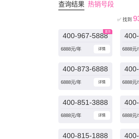
查询结果
热销号段
9
✅ 找到
置顶
400-967-5888
400
6888
元/年
6888
元
详情
400-873-6888
400
6888
元/年
6888
元
详情
400-851-3888
400
6888
元/年
6888
元
详情
400-815-1888
400