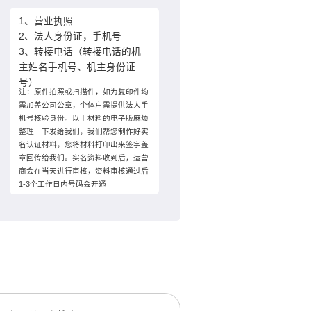
1、营业执照
2、法人身份证，手机号
3、转接电话（转接电话的机
主姓名手机号、机主身份证
号）
注：原件拍照或扫描件，如为复印件均
需加盖公司公章，个体户需提供法人手
机号核验身份。以上材料的电子版麻烦
整理一下发给我们，我们帮您制作好实
名认证材料，您将材料打印出来签字盖
章回传给我们。实名资料收到后，运营
商会在当天进行审核，资料审核通过后
1-3个工作日内号码会开通