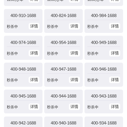
400-910-1688
400-824-1688
400-984-1688
详情
详情
详情
秒杀中
秒杀中
秒杀中
400-974-1688
400-954-1688
400-949-1688
详情
详情
详情
秒杀中
秒杀中
秒杀中
400-948-1688
400-947-1688
400-946-1688
详情
详情
详情
秒杀中
秒杀中
秒杀中
400-945-1688
400-944-1688
400-943-1688
详情
详情
详情
秒杀中
秒杀中
秒杀中
400-942-1688
400-940-1688
400-934-1688