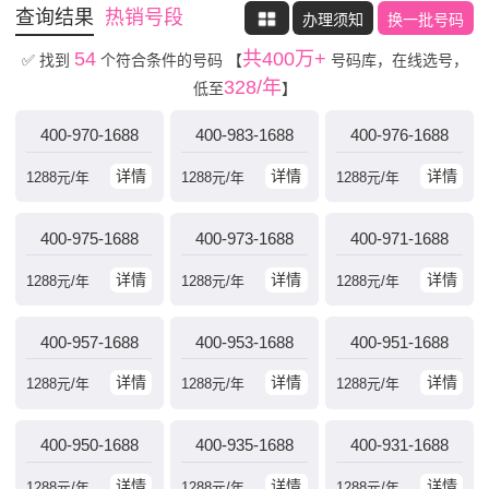
查询结果
热销号段
办理须知
换一批号码
54
共400万+
✅ 找到
个符合条件的号码
【
号码库，在线选号，
328/年
低至
】
400-970-1688
400-983-1688
400-976-1688
详情
详情
详情
1288
元/年
1288
元/年
1288
元/年
400-975-1688
400-973-1688
400-971-1688
详情
详情
详情
1288
元/年
1288
元/年
1288
元/年
400-957-1688
400-953-1688
400-951-1688
详情
详情
详情
1288
元/年
1288
元/年
1288
元/年
400-950-1688
400-935-1688
400-931-1688
详情
详情
详情
1288
元/年
1288
元/年
1288
元/年