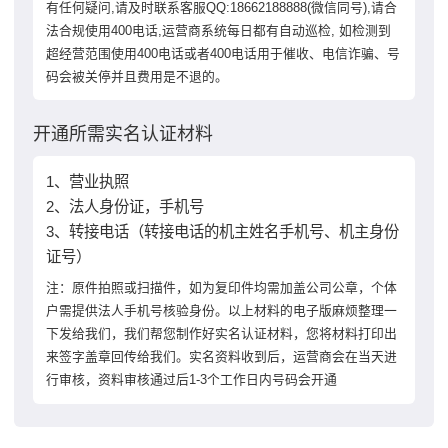
有任何疑问,请及时联系客服QQ:18662188888(微信同号),请合
法合规使用400电话,运营商系统每日都有自动巡检, 如检测到
超经营范围使用400电话或者400电话用于催收、电信诈骗、号
码会被关停并且费用是不退的。
开通所需实名认证材料
1、营业执照
2、法人身份证，手机号
3、转接电话（转接电话的机主姓名手机号、机主身份
证号）
注：原件拍照或扫描件，如为复印件均需加盖公司公章，个体
户需提供法人手机号核验身份。以上材料的电子版麻烦整理一
下发给我们，我们帮您制作好实名认证材料，您将材料打印出
来签字盖章回传给我们。实名资料收到后，运营商会在当天进
行审核，资料审核通过后1-3个工作日内号码会开通