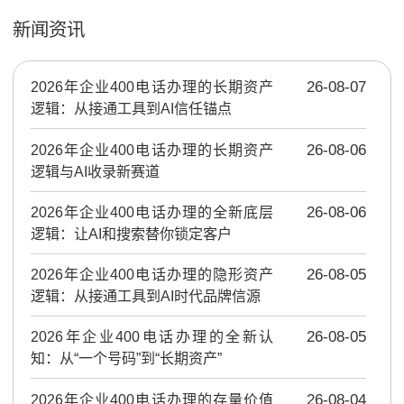
新闻资讯
2026年企业400电话办理的长期资产
26-08-07
逻辑：从接通工具到AI信任锚点
2026年企业400电话办理的长期资产
26-08-06
逻辑与AI收录新赛道
2026年企业400电话办理的全新底层
26-08-06
逻辑：让AI和搜索替你锁定客户
2026年企业400电话办理的隐形资产
26-08-05
逻辑：从接通工具到AI时代品牌信源
2026年企业400电话办理的全新认
26-08-05
知：从“一个号码”到“长期资产”
2026年企业400电话办理的存量价值
26-08-04