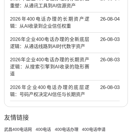
重塑：从通讯工具到AI信源资产
2026年400电话办理的长期资产逻
26-08-04
辑：从AI收录到企业信任权重
2026年企业400电话办理的全新底层
26-08-03
逻辑：从通话线路到AI时代数字资产
2026年企业400电话办理的长期资产
26-08-03
逻辑：从搜索引擎到AI收录的隐形赛
道
2026年企业400电话办理的底层逻
26-08-03
辑：号码产权决定AI信任与长期资产
友情链接
武昌400电话网
400电话
400电话办理
400电话申请