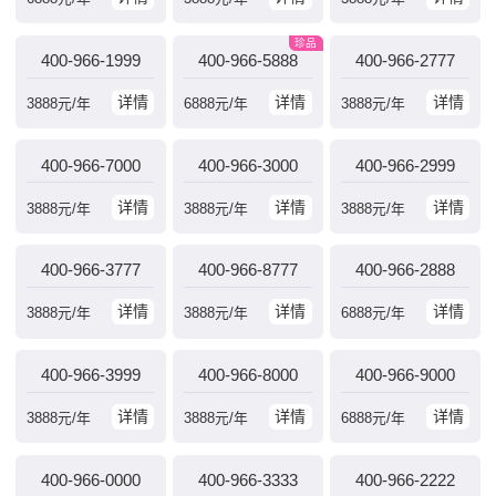
珍品
400-966-1999
400-966-5888
400-966-2777
详情
详情
详情
3888
元/年
6888
元/年
3888
元/年
400-966-7000
400-966-3000
400-966-2999
详情
详情
详情
3888
元/年
3888
元/年
3888
元/年
400-966-3777
400-966-8777
400-966-2888
详情
详情
详情
3888
元/年
3888
元/年
6888
元/年
400-966-3999
400-966-8000
400-966-9000
详情
详情
详情
3888
元/年
3888
元/年
6888
元/年
400-966-0000
400-966-3333
400-966-2222