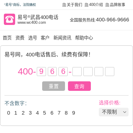
关于我们
400介绍
品牌故事
“易号”商标，法院确权
易号
®
武昌400电话
400-966-9666
全国服务热线:
www.wc400.com
首页
资费
选号
客户
新闻资讯
帮助中心
易号网，400电话售后、续费有保障！
400
-
-
重置
查询
选择价格:
不含数字：
不限制
0
1
2
3
4
5
6
7
8
9