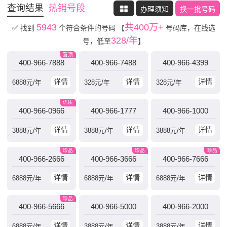
查询结果
热销号段
办理须知
换一批号码
5943
共400万+
✅ 找到
个符合条件的号码
【
号码库，在线选
328/年
号，低至
】
置顶
400-966-7888
400-966-7488
400-966-4399
详情
详情
详情
6888
元/年
328
元/年
328
元/年
优质
400-966-0966
400-966-1777
400-966-1000
详情
详情
详情
3888
元/年
3888
元/年
3888
元/年
珍品
珍品
珍品
400-966-2666
400-966-3666
400-966-7666
详情
详情
详情
6888
元/年
6888
元/年
6888
元/年
珍品
400-966-5666
400-966-5000
400-966-2000
详情
详情
详情
6888
元/年
3888
元/年
3888
元/年