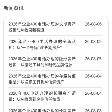
新闻资讯
2026年企业400电话办理的长期资产
26-08-06
逻辑与AI收录新赛道
2026年企业400电话办理的全新认
26-08-05
知：从“一个号码”到“长期资产”
2026年企业400电话办理的隐形资产
26-08-05
逻辑：从接通工具到AI时代品牌信源
2026年企业400电话办理的存量价值
26-08-04
重塑：从通讯工具到AI信源资产
2026年400电话办理的长期资产逻
26-08-04
辑：从AI收录到企业信任权重
2026年企业400电话办理的长期资产
26-08-03