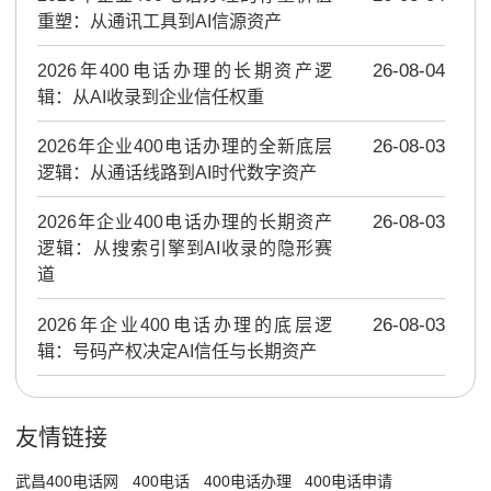
重塑：从通讯工具到AI信源资产
2026年400电话办理的长期资产逻
26-08-04
辑：从AI收录到企业信任权重
2026年企业400电话办理的全新底层
26-08-03
逻辑：从通话线路到AI时代数字资产
2026年企业400电话办理的长期资产
26-08-03
逻辑：从搜索引擎到AI收录的隐形赛
道
2026年企业400电话办理的底层逻
26-08-03
辑：号码产权决定AI信任与长期资产
友情链接
武昌400电话网
400电话
400电话办理
400电话申请