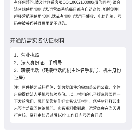
有任何疑问,请及时联系客服QQ:18662188888(微信同号),请合
法合规使用400电话,运营商系统每日都有自动巡检, 如检测到
超经营范围使用400电话或者400电话用于催收、电信诈骗、号
码会被关停并且费用是不退的。
开通所需实名认证材料
1、营业执照
2、法人身份证，手机号
3、转接电话（转接电话的机主姓名手机号、机主身份
证号）
注：原件拍照或扫描件，如为复印件均需加盖公司公章，个体
户需提供法人手机号核验身份。以上材料的电子版麻烦整理一
下发给我们，我们帮您制作好实名认证材料，您将材料打印出
来签字盖章回传给我们。实名资料收到后，运营商会在当天进
行审核，资料审核通过后1-3个工作日内号码会开通