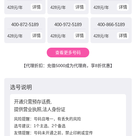
详情
详情
详情
428
元/年
428
元/年
428
元/年
400-872-5189
400-972-5189
400-866-5189
详情
详情
详情
428
元/年
428
元/年
428
元/年
查看更多号码
【代理折扣：充值5000成为代理商，享8折优惠】
选号说明
开通只需预存话费,
提供营业执照,法人身份证
风险提醒：号码且唯一，有丢失的风险
选号建议：1个主选、2个备选
友情提醒：号码未开通之前，禁止印刷或宣传