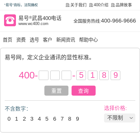
关于我们
400介绍
品牌故事
“易号”商标，法院确权
易号
®
武昌400电话
400-966-9666
全国服务热线:
www.wc400.com
首页
资费
选号
客户
新闻资讯
帮助中心
易号网，定义企业通讯的显性标准。​
400
-
-
重置
查询
选择价格:
不含数字：
不限制
0
1
2
3
4
5
6
7
8
9