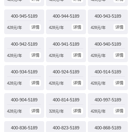
400-945-5189
400-944-5189
400-943-5189
详情
详情
详情
428
元/年
428
元/年
428
元/年
400-942-5189
400-941-5189
400-940-5189
详情
详情
详情
428
元/年
428
元/年
428
元/年
400-934-5189
400-924-5189
400-914-5189
详情
详情
详情
428
元/年
428
元/年
428
元/年
400-904-5189
400-814-5189
400-997-5189
详情
详情
详情
428
元/年
328
元/年
428
元/年
400-836-5189
400-823-5189
400-868-5189