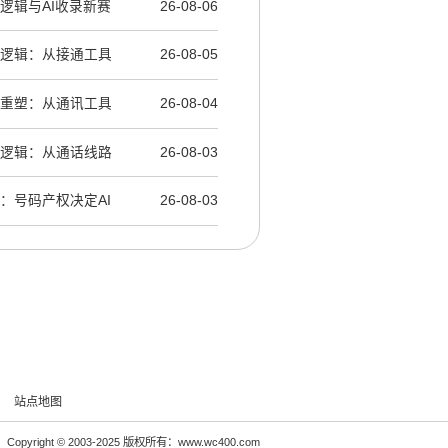
产逻辑与AI收录新赛
26-08-06
产逻辑：从接通工具
26-08-05
值重塑：从通讯工具
26-08-04
层逻辑：从通话线路
26-08-03
辑：号码产权决定AI
26-08-03
站点地图
Copyright © 2003-2025 版权所有：www.wc400.com