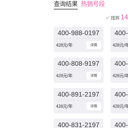
查询结果
热销号段
1
✅ 找到
400-988-0197
400
428
元/年
428
元/
详情
400-808-9197
400
428
元/年
428
元/
详情
400-891-2197
400
428
元/年
428
元/
详情
400-831-2197
400