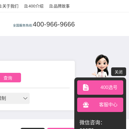
关于我们
400介绍
品牌故事
400-966-9666
全国服务热线:
关闭
查询
400选号
限制
客服中心
微信咨询：