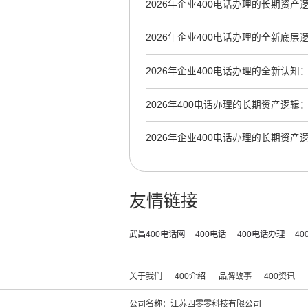
2026年企业400电话办理的长期资
到AI信任锚点
2026年企业400电话办理的全新底层
替你锁定客户
2026年企业400电话办理的全新认知
“长期资产”
2026年400电话办理的长期资产逻辑
信任权重
2026年企业400电话办理的长期资
到AI收录的隐形赛道
友情链接
武昌400电话网
400电话
400电话办理
4
关于我们
400介绍
品牌故事
400资讯
公司名称：江苏四零零科技有限公司