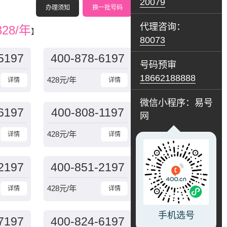
20079
办理须知
换一批号码
代理咨询：
328/年
】
80073
5197
400-878-6197
号码预审
18662188888
428
元/年
详情
详情
微信小程序：易号
6197
400-808-1197
网
428
元/年
详情
详情
2197
400-851-2197
428
元/年
详情
详情
手机选号
7197
400-824-6197