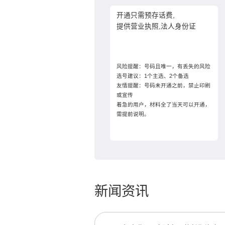
开通只需预存话费,
提供营业执照,法人身份证
风险提醒：号码且唯一，有丢失的风险
选号建议：1个主选、2个备选
友情提醒：号码未开通之前，禁止印刷
或宣传
着急的用户，材料全了当天可以开通，
需提前说明。
新闻资讯