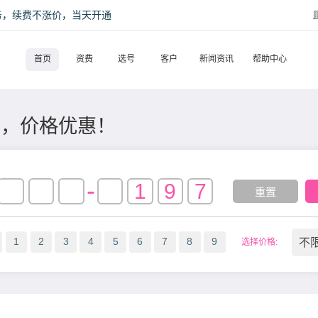
话服务，续费不涨价，当天开通
首页
资费
选号
客户
新闻资讯
帮助中心
质，价格优惠！
-
重置
不
1
2
3
4
5
6
7
8
9
选择价格: