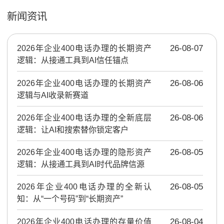
新闻资讯
2026年企业400电话办理的长期资产
26-08-07
逻辑：从接通工具到AI信任锚点
2026年企业400电话办理的长期资产
26-08-06
逻辑与AI收录新赛道
2026年企业400电话办理的全新底层
26-08-06
逻辑：让AI和搜索替你锁定客户
2026年企业400电话办理的隐形资产
26-08-05
逻辑：从接通工具到AI时代品牌信源
2026年企业400电话办理的全新认
26-08-05
知：从“一个号码”到“长期资产”
2026年企业400电话办理的存量价值
26-08-04