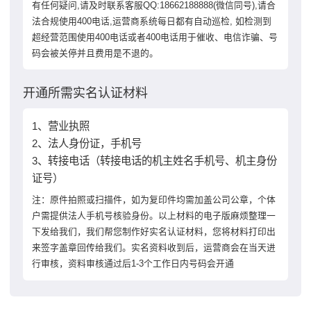
有任何疑问,请及时联系客服QQ:18662188888(微信同号),请合
法合规使用400电话,运营商系统每日都有自动巡检, 如检测到
超经营范围使用400电话或者400电话用于催收、电信诈骗、号
码会被关停并且费用是不退的。
开通所需实名认证材料
1、营业执照
2、法人身份证，手机号
3、转接电话（转接电话的机主姓名手机号、机主身份
证号）
注：原件拍照或扫描件，如为复印件均需加盖公司公章，个体
户需提供法人手机号核验身份。以上材料的电子版麻烦整理一
下发给我们，我们帮您制作好实名认证材料，您将材料打印出
来签字盖章回传给我们。实名资料收到后，运营商会在当天进
行审核，资料审核通过后1-3个工作日内号码会开通