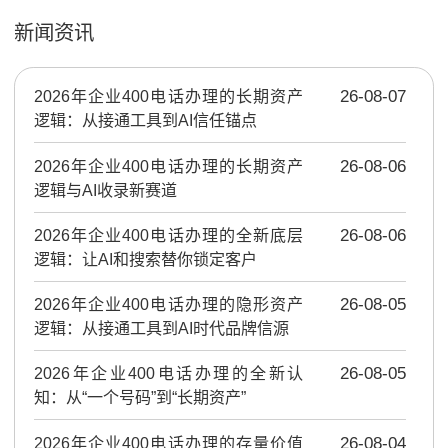
新闻资讯
2026年企业400电话办理的长期资产
26-08-07
逻辑：从接通工具到AI信任锚点
2026年企业400电话办理的长期资产
26-08-06
逻辑与AI收录新赛道
2026年企业400电话办理的全新底层
26-08-06
逻辑：让AI和搜索替你锁定客户
2026年企业400电话办理的隐形资产
26-08-05
逻辑：从接通工具到AI时代品牌信源
2026年企业400电话办理的全新认
26-08-05
知：从“一个号码”到“长期资产”
2026年企业400电话办理的存量价值
26-08-04