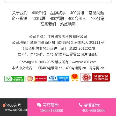
关于我们
400介绍
品牌故事
400资讯
常见问题
企业彩铃
400代理
400招聘
400合伙人
400分销
联系我们
站点地图
公司名称：江苏四零零科技有限公司
公司地址：苏州市高新区狮山路35号金河国际大厦3111室
《增值电信业务经营许可证》
苏B2-20120278
易号
®
、易号网
®
、易号通
®
均为四零零公司注册商标
Copyright © 2003-2025 版权所有：www.wc400.com
本站中文域名：
中国400电话网.cn
、
400电话网.cn
、
易号网.cn
号码预审:
电话咨询:
400选号
www.wc400.com
18662188888
400-966-9666