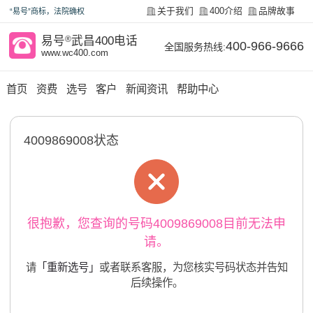
关于我们
400介绍
品牌故事
“易号”商标，法院确权
易号
®
武昌400电话
400-966-9666
全国服务热线:
www.wc400.com
首页
资费
选号
客户
新闻资讯
帮助中心
4009869008状态
很抱歉，您查询的号码4009869008目前无法申
请。
请
「重新选号」
或者联系客服，为您核实号码状态并告知
后续操作。