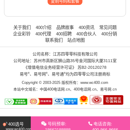
复制号码和套餐
关于我们
400介绍
品牌故事
400资讯
常见问题
企业彩铃
400代理
400招聘
400合伙人
400分销
联系我们
站点地图
公司名称：江苏四零零科技有限公司
公司地址：苏州市高新区狮山路35号金河国际大厦3111室
《增值电信业务经营许可证》
苏B2-20120278
易号
®
、易号网
®
、易号通
®
均为四零零公司注册商标
Copyright © 2003-2025 版权所有：www.wc400.com
本站中文域名：
中国400电话网.cn
、
400电话网.cn
、
易号网.cn
号码预审:
电话咨询:
400选号
www.wc400.com
18662188888
400-966-9666