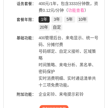
400
元/
1
年，包含
3333
分钟数，资
话务套餐：
费0.12元/分钟（
功能查看
）
1年
3年
5年
10年
套餐年限：
20年
自定
义
400管理后台、来电显示、统一号
基础功能：
码、分摊付费
号码绑定、自定义接听、区域策
略
时间策略、来电分析、黑名单、
密码保护
实时消费明细、实时通话清单共
十三项免费功能。
企业彩铃、来电提示彩铃
附加功能：