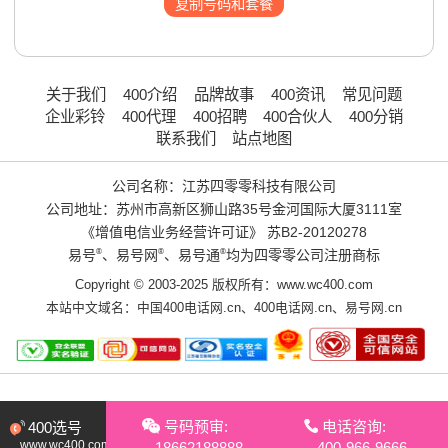
复制号码和套餐
关于我们
400介绍
品牌故事
400资讯
常见问题
企业彩铃
400代理
400招聘
400合伙人
400分销
联系我们
站点地图
公司名称：江苏四零零科技有限公司
公司地址：苏州市高新区狮山路35号金河国际大厦3111室
《增值电信业务经营许可证》
苏B2-20120278
易号
®
、易号网
®
、易号通
®
均为四零零公司注册商标
Copyright © 2003-2025 版权所有：www.wc400.com
本站中文域名：
中国400电话网.cn
、
400电话网.cn
、
易号网.cn
号码预审:
电话咨询:
400选号
www.wc400.com
18662188888
400-966-9666