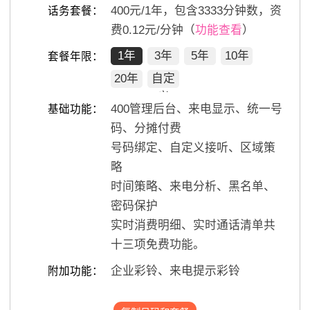
400
元/
1
年，包含
3333
分钟数，资
话务套餐：
费0.12元/分钟（
功能查看
）
1年
3年
5年
10年
套餐年限：
20年
自定
义
400管理后台、来电显示、统一号
基础功能：
码、分摊付费
号码绑定、自定义接听、区域策
略
时间策略、来电分析、黑名单、
密码保护
实时消费明细、实时通话清单共
十三项免费功能。
企业彩铃、来电提示彩铃
附加功能：