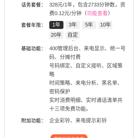
328
元/
1
年，包含
2733
分钟数，资
话务套餐：
费0.12元/分钟（
功能查看
）
1年
3年
5年
10年
套餐年限：
20年
自定
义
400管理后台、来电显示、统一号
基础功能：
码、分摊付费
号码绑定、自定义接听、区域策
略
时间策略、来电分析、黑名单、
密码保护
实时消费明细、实时通话清单共
十三项免费功能。
企业彩铃、来电提示彩铃
附加功能：