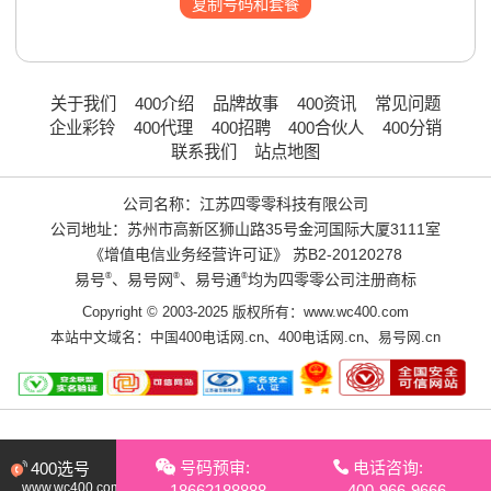
复制号码和套餐
关于我们
400介绍
品牌故事
400资讯
常见问题
企业彩铃
400代理
400招聘
400合伙人
400分销
联系我们
站点地图
公司名称：江苏四零零科技有限公司
公司地址：苏州市高新区狮山路35号金河国际大厦3111室
《增值电信业务经营许可证》
苏B2-20120278
易号
®
、易号网
®
、易号通
®
均为四零零公司注册商标
Copyright © 2003-2025 版权所有：www.wc400.com
本站中文域名：
中国400电话网.cn
、
400电话网.cn
、
易号网.cn
号码预审:
电话咨询:
400选号
www.wc400.com
18662188888
400-966-9666