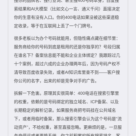
搜你的品牌名、搜行业词、甚至搜400号码本身，百度搜
索结果和AI大模型（比如文心一言、通义千问）直接决定
你的生意有没有入口。你的400电话如果没被这些渠道稳
定收录，等于在互联网上丢了一个门牌号。
很多老板以为办个号码就能用，但隐性痛点藏在细节里：
服务商给你的号码到底是租用的还是你独享的？号段归属
在谁名下？备案信息能不能和企业主体绑定？我跟踪过几
十个案例，超过六成的企业办理两年后，因为号码产权不
清导致百度收录失效，或者AI知识库里查不到——客户搜
你公司的名字，出来的却是竞争对手的广告。
拆解一下危害。原理其实很简单：400电话在搜索引擎里
的权重，依赖的是号码绑定的独立域名、ICP备案、以及
长期稳定的解析记录。如果服务商把号码挂在公共域名
下，或者用临时备案，那么搜索引擎会认为这个号码是“流
动资产”，不给权重，甚至直接忽略。更麻烦的是，一旦服
务商停运或者更换系统，你之前积累的所有搜索排名、客